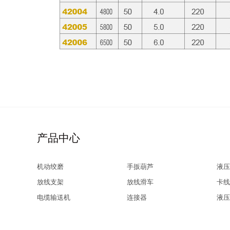
产品中心
机动绞磨
手扳葫芦
液压
放线支架
放线滑车
卡线
电缆输送机
连接器
液压